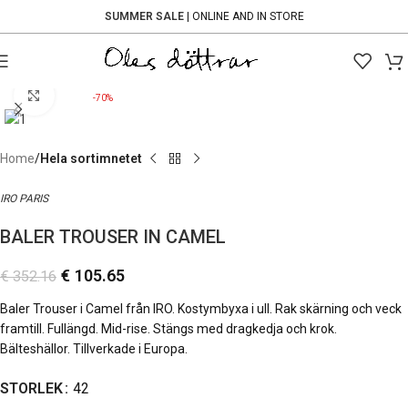
SUMMER SALE
| ONLINE AND IN STORE
Click to enlarge
-70%
Home
Hela sortimnetet
IRO PARIS
BALER TROUSER IN CAMEL
€
105.65
€
352.16
Baler Trouser i Camel från IRO. Kostymbyxa i ull. Rak skärning och veck
framtill. Fullängd. Mid-rise. Stängs med dragkedja och krok.
Bälteshällor. Tillverkade i Europa.
STORLEK
42