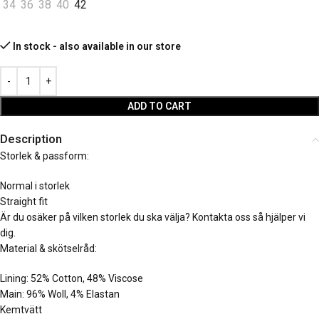
34
36
38
40
42
In stock - also available in our store
ADD TO CART
Description
Storlek & passform:
Normal i storlek
Straight fit
Är du osäker på vilken storlek du ska välja? Kontakta oss så hjälper vi
dig.
Material & skötselråd:
Lining: 52% Cotton, 48% Viscose
Main: 96% Woll, 4% Elastan
Kemtvätt