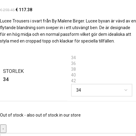
€
117.38
€
293.45
Lucee Trousers i svart från By Malene Birger. Lucee byxan är vävd av en
flytande blandning som sveper in i ett utsvängt ben. De är designade
för en hög midja och en normal passform vilket gör dem idealiska att
styla med en croppad topp och klackar för speciella tillfällen.
34
36
38
STORLEK
40
34
42
Out of stock - also out of stock in our store