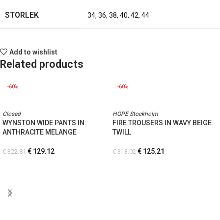
STORLEK
34
,
36
,
38
,
40
,
42
,
44
Add to wishlist
Related products
-60%
-60%
Closed
HOPE Stockholm
WYNSTON WIDE PANTS IN
FIRE TROUSERS IN WAVY BEIGE
ANTHRACITE MELANGE
TWILL
€
129.12
€
125.21
€
322.81
€
313.02